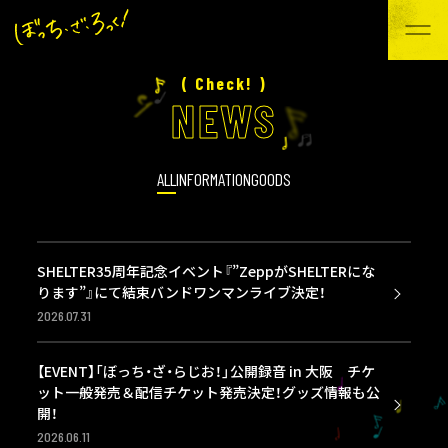
( Check! )
N
E
W
S
ALL
INFORMATION
GOODS
SHELTER35周年記念イベント『”ZeppがSHELTERにな
ります”』にて結束バンドワンマンライブ決定！
2026.07.31
【EVENT】「ぼっち・ざ・らじお！」公開録音 in 大阪 チケ
ット一般発売＆配信チケット発売決定！グッズ情報も公
開！
2026.06.11