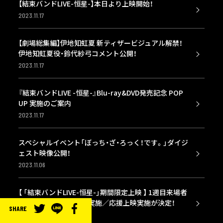
【結束バンドLIVE-恒星-】本日より上映開始！
2023.11.17
【劇場総集編】伊地知虹夏 新ティザービジュアル解禁！
伊地知虹夏役・鈴代紗弓コメント公開！
2023.11.17
『結束バンドLIVE -恒星-』Blu-ray&DVD発売記念 POP
UP 実施のご案内
2023.11.17
スペシャルイベント「ぼっち・ざ・ろっく！です。」ダイジ
ェスト映像公開！
2023.11.06
【 「結束バンドLIVE-恒星-」期間限定上映 】 1週目来場者
特典内容／舞台挨拶LV実施／応援上映実施が決定！
SHARE
2023.11.06