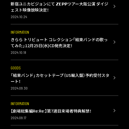
新宿ユニカビジョンにて 𝗭𝗘𝗣𝗣ツアー大阪公演 ダイジ
ェスト映像放映決定！
2024.10.24
INFORMATION
きらら トリビュート コレクション「結束バンドの歌っ
てみた」12月25日(水)CD発売決定！
2024.10.18
GOODS
「結束バンド」カセットテープ（US輸入盤）予約受付スタ
ート！
2024.09.30
INFORMATION
【劇場総集編Re:Re:】第7週目来場者特典解禁！
2024.09.17