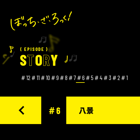
( EPISODE )
S
T
O
R
Y
＃12
＃11
＃10
＃9
＃8
＃7
＃6
＃5
＃4
＃3
＃2
＃1
＃6
八景