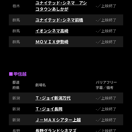
ユナイテッド・シネマ アシ
栃木
-／上映終了
コタウンあしかが
ユナイテッド・シネマ前橋
群馬
-／上映終了
イオンシネマ高崎
群馬
-／上映終了
ＭＯＶＩＸ伊勢崎
群馬
-／上映終了
■甲信越
都道
バリアフリー
劇場名
府県
字幕／備考
Ｔ・ジョイ新潟万代
新潟
-／上映終了
Ｔ・ジョイ長岡
新潟
-／上映終了
Ｊ－ＭＡＸシアター上越
新潟
-／上映終了
長野グランドシネマズ
長野
-／上映終了