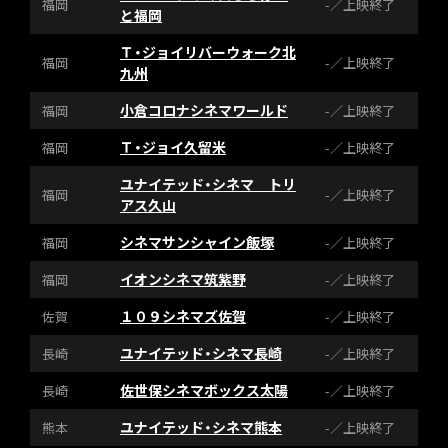
福岡
-／上映終了
と福岡
Ｔ・ジョイリバーウォーク北
福岡
-／上映終了
九州
小倉コロナシネマワールド
福岡
-／上映終了
Ｔ・ジョイ久留米
福岡
-／上映終了
ユナイテッド・シネマ トリ
福岡
-／上映終了
アス久山
シネマサンシャイン飯塚
福岡
-／上映終了
イオンシネマ筑紫野
福岡
-／上映終了
１０９シネマズ佐賀
佐賀
-／上映終了
ユナイテッド・シネマ長崎
長崎
-／上映終了
佐世保シネマボックス太陽
長崎
-／上映終了
ユナイテッド・シネマ熊本
熊本
-／上映終了