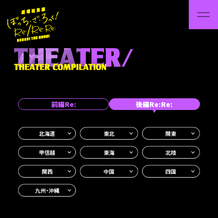
前編Re:
後編Re:Re:
北海道
東北
関東
甲信越
東海
北陸
関西
中国
四国
九州・沖縄