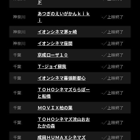
ド
あつぎのえいがかんｋｉｋ
神奈川
-／上映終了
ｉ
イオンシネマ茅ヶ崎
神奈川
-／上映終了
イオンシネマ座間
神奈川
-／上映終了
京成ローザ１０
千葉
-／上映終了
Ｔ・ジョイ蘇我
千葉
-／上映終了
イオンシネマ幕張新都心
千葉
-／上映終了
ＴＯＨＯシネマズららぽー
千葉
-／上映終了
と船橋
ＭＯＶＩＸ柏の葉
千葉
-／上映終了
ＴＯＨＯシネマズ流山おお
千葉
-／上映終了
たかの森
成田ＨＵＭＡＸシネマズ
千葉
-／上映終了