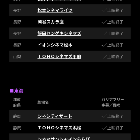
松本シネマライツ
長野
-／上映終了
岡谷スカラ座
長野
-／上映終了
飯田センゲキシネマズ
長野
-／上映終了
イオンシネマ松本
長野
-／上映終了
ＴＯＨＯシネマズ甲府
山梨
-／上映終了
■東海
都道
バリアフリー
劇場名
府県
字幕／備考
シネシティザート
静岡
-／上映終了
ＴＯＨＯシネマズ浜松
静岡
-／上映終了
シネマサンシャインららぽ