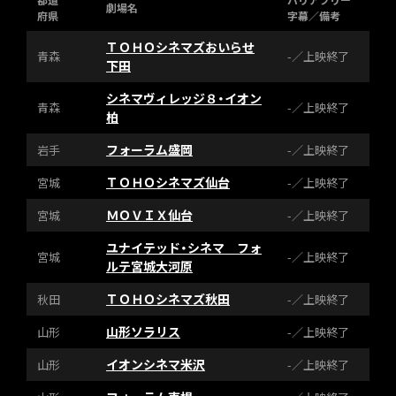
劇場名
府県
字幕／備考
ＴＯＨＯシネマズおいらせ
青森
-／上映終了
下田
シネマヴィレッジ８・イオン
青森
-／上映終了
柏
フォーラム盛岡
岩手
-／上映終了
ＴＯＨＯシネマズ仙台
宮城
-／上映終了
ＭＯＶＩＸ仙台
宮城
-／上映終了
ユナイテッド・シネマ フォ
宮城
-／上映終了
ルテ宮城大河原
ＴＯＨＯシネマズ秋田
秋田
-／上映終了
山形ソラリス
山形
-／上映終了
イオンシネマ米沢
山形
-／上映終了