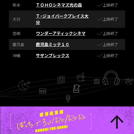
ＴＯＨＯシネマズ光の森
熊本
-／上映終了
Ｔ・ジョイパークプレイス大
大分
-／上映終了
分
ワンダーアティックシネマ
宮崎
-／上映終了
鹿児島ミッテ１０
鹿児島
-／上映終了
サザンプレックス
沖縄
-／上映終了