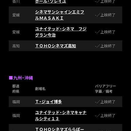
ホール・ソレイユ
香川
-／上映終了
シネマサンシャインエミフ
愛媛
-／上映終了
ルＭＡＳＡＫＩ
ユナイテッド・シネマ フジ
愛媛
-／上映終了
グラン今治
ＴＯＨＯシネマズ高知
高知
-／上映終了
■九州・沖縄
都道
バリアフリー
劇場名
府県
字幕／備考
Ｔ・ジョイ博多
福岡
-／上映終了
ユナイテッド・シネマキャナ
福岡
-／上映終了
ルシティ１３
ＴＯＨＯシネマズららぽー