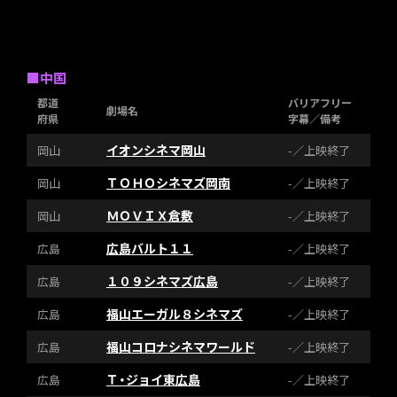
■中国
都道
バリアフリー
劇場名
府県
字幕／備考
イオンシネマ岡山
岡山
-／上映終了
ＴＯＨＯシネマズ岡南
岡山
-／上映終了
ＭＯＶＩＸ倉敷
岡山
-／上映終了
広島バルト１１
広島
-／上映終了
１０９シネマズ広島
広島
-／上映終了
福山エーガル８シネマズ
広島
-／上映終了
福山コロナシネマワールド
広島
-／上映終了
Ｔ・ジョイ東広島
広島
-／上映終了