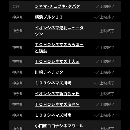
シネマ・チュプキ・タバタ
東京
-／上映終了
横浜ブルク１３
神奈川
-／上映終了
イオンシネマ港北ニュータ
神奈川
-／上映終了
ウン
ＴＯＨＯシネマズららぽー
神奈川
-／上映終了
と横浜
ＴＯＨＯシネマズ上大岡
神奈川
-／上映終了
川崎チネチッタ
神奈川
-／上映終了
１０９シネマズ川崎
神奈川
-／上映終了
イオンシネマ新百合ヶ丘
神奈川
-／上映終了
ＴＯＨＯシネマズ海老名
神奈川
-／上映終了
１０９シネマズ湘南
神奈川
-／上映終了
小田原コロナシネマワール
神奈川
-／上映終了