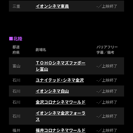
イオンシネマ東員
三重
-／上映終了
■北陸
都道
バリアフリー
劇場名
府県
字幕／備考
ＴＯＨＯシネマズファボー
富山
-／上映終了
レ富山
ユナイテッド・シネマ金沢
石川
-／上映終了
イオンシネマ白山
石川
-／上映終了
金沢コロナシネマワールド
石川
-／上映終了
イオンシネマ金沢フォーラ
石川
-／上映終了
ス
福井コロナシネマワールド
福井
-／上映終了