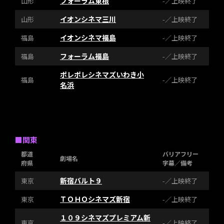
フォーラム東根
山形
-／上映終了
イオンシネマ三川
山形
-／上映終了
イオンシネマ福島
福島
-／上映終了
フォーラム福島
福島
-／上映終了
ポレポレシネマズいわき小
福島
-／上映終了
名浜
■関東
都道
バリアフリー
劇場名
府県
字幕／備考
新宿バルト９
東京
-／上映終了
ＴＯＨＯシネマズ新宿
東京
-／上映終了
１０９シネマズプレミアム新
東京
-／上映終了