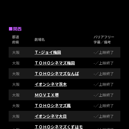
■関西
都道
バリアフリー
劇場名
府県
字幕／備考
Ｔ・ジョイ梅田
大阪
-／上映終了
ＴＯＨＯシネマズ梅田
大阪
-／上映終了
ＴＯＨＯシネマズなんば
大阪
-／上映終了
イオンシネマ茨木
大阪
-／上映終了
ＭＯＶＩＸ堺
大阪
-／上映終了
ＴＯＨＯシネマズ鳳
大阪
-／上映終了
イオンシネマ大日
大阪
-／上映終了
ＴＯＨＯシネマズくずはモ