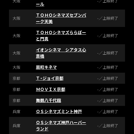
大阪
-／上映終了
ール
ＴＯＨＯシネマズセブンパ
大阪
-／上映終了
ーク天美
ＴＯＨＯシネマズららぽー
大阪
-／上映終了
と門真
イオンシネマ シアタス心
大阪
-／上映終了
斎橋
扇町キネマ
大阪
-／上映終了
Ｔ・ジョイ京都
京都
-／上映終了
ＭＯＶＩＸ京都
京都
-／上映終了
舞鶴八千代館
京都
-／上映終了
ＯＳシネマズミント神戸
兵庫
-／上映終了
ＯＳシネマズ神戸ハーバー
兵庫
-／上映終了
ランド