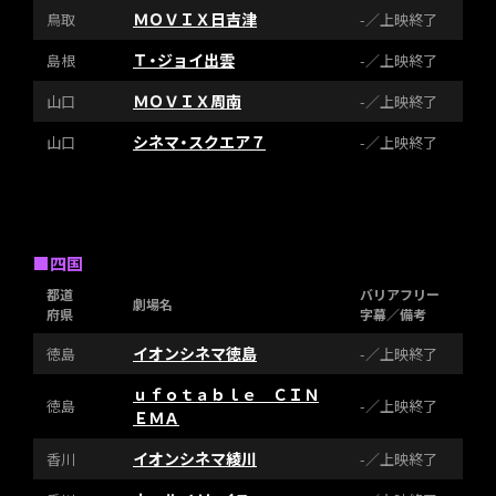
ＭＯＶＩＸ日吉津
鳥取
-／上映終了
Ｔ・ジョイ出雲
島根
-／上映終了
ＭＯＶＩＸ周南
山口
-／上映終了
シネマ・スクエア７
山口
-／上映終了
■四国
都道
バリアフリー
劇場名
府県
字幕／備考
イオンシネマ徳島
徳島
-／上映終了
ｕｆｏｔａｂｌｅ ＣＩＮ
徳島
-／上映終了
ＥＭＡ
イオンシネマ綾川
香川
-／上映終了