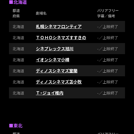
■北海道
都道
バリアフリー
劇場名
府県
字幕／備考
札幌シネマフロンティア
北海道
-／上映終了
ＴＯＨＯシネマズすすきの
北海道
-／上映終了
シネプレックス旭川
北海道
-／上映終了
イオンシネマ小樽
北海道
-／上映終了
ディノスシネマズ室蘭
北海道
-／上映終了
ディノスシネマズ苫小牧
北海道
-／上映終了
Ｔ・ジョイ稚内
北海道
-／上映終了
■東北
都道
バリアフリー