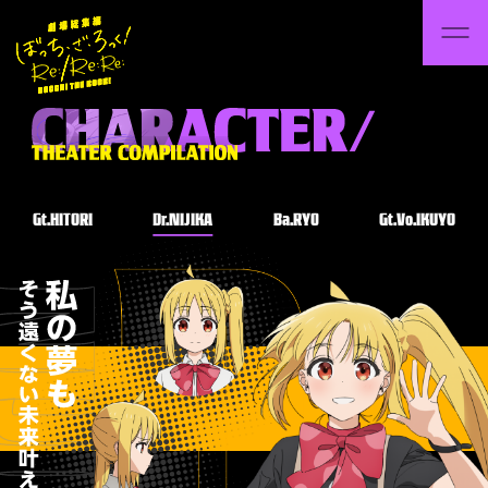
Gt.HITORI
Dr.NIJIKA
Ba.RYO
Gt.Vo.IKUYO