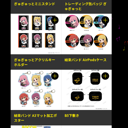
ぎゅぎゅっとミニスタンド
トレーディング缶バッジ ぎ
ゅぎゅっと
ぎゅぎゅっとアクリルキー
結束バンド AirPodsケース
ホルダー
結束バンド A3マット加工ポ
B5下敷き
スター