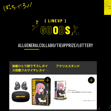
( LINEUP )
G
O
O
D
S
ALL
GENERAL
COLLABO/TIEUP
PRIZE/LOTTERY
後藤ひとり録り下ろしボイ
アクリルスタンド
ス搭載フルワイヤレスイヤ
ホン