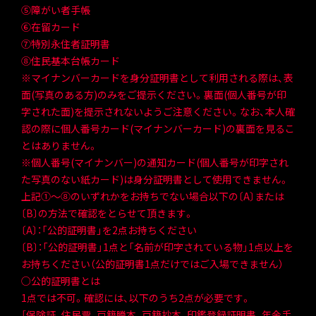
⑤障がい者手帳
⑥在留カード
⑦特別永住者証明書
⑧住民基本台帳カード
※マイナンバーカードを身分証明書として利用される際は、表
面(写真のある方)のみをご提示ください。裏面(個人番号が印
字された面)を提示されないようご注意ください。なお、本人確
認の際に個人番号カード(マイナンバーカード)の裏面を見るこ
とはありません。
※個人番号(マイナンバー)の通知カード(個人番号が印字され
た写真のない紙カード)は身分証明書として使用できません。
上記①～⑧のいずれかをお持ちでない場合以下の〔A〕または
〔B〕の方法で確認をとらせて頂きます。
〔A〕：「公的証明書」を2点お持ちください
〔B〕：「公的証明書」1点と「名前が印字されている物」1点以上を
お持ちください（公的証明書1点だけではご入場できません）
○公的証明書とは
1点では不可。確認には、以下のうち2点が必要です。
［保険証、住民票、戸籍謄本、戸籍抄本、印鑑登録証明書、年金手