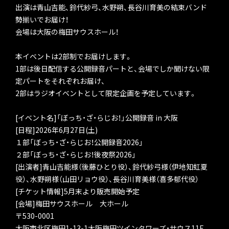
出演は青山吉能、鈴代紗弓、水野朔、長谷川育美の結束バンド
勢揃いでお届け！
会場は大阪の梅田サウスホール！
本イベントは2部制でお届けします。
1部は後日配信する公開録音パートと、会場でしか聞けない限
定パートをそれぞれお届け、
2部はラジオイベントとして限定企画を予定しています。
[イベント名]「ぼっち・ざ・らじお！」公開録音 in 大阪
[日程]2026年6月27日(土)
１部「ぼっち・ざ・らじお！公開録音2026」
２部「ぼっち・ざ・らじお！後夜祭2026」
[出演者]青山吉能様（後藤ひとり役）、鈴代紗弓様（伊地知虹夏
役）、水野朔様（山田リョウ役）、長谷川育美様（喜多郁代役）
[チケット情報]5月末より販売開始予定
[会場]梅田サウスホール 大ホール
〒530-0001
大阪市北区梅田1-13-1大阪梅田ツインタワーズ・サウス11F