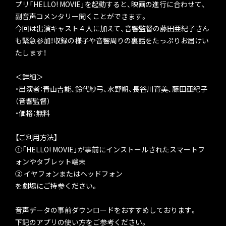
プリ「HELLO! MOVIE」を起動すると、映画の進行に合わせて、
副音声コメンタリー聞くことができます。
今回は出演キャスト４人に加えて、音響監督の藤田亜紀子さん
も緊急参加！収録の様子や音響周りの裏話をたっぷりお届けい
たします！
＜詳細＞
・出演者：青山吉能、鈴代紗弓、水野朔、長谷川育美、藤田亜紀子
（音響監督）
・価格：無料
【ご利用方法】
①「HELLO! MOVIE」が事前にインストールされたスマートフ
ォンやタブレット端末
② イヤフォンまたはヘッドフォン
を劇場にご持参ください。
音声データの事前ダウンロードをおすすめしております。
下記のアプリの使い方をご参考ください。