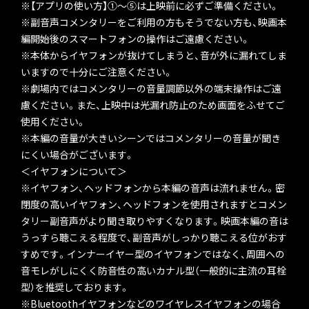
※【アプリの使い方】①～⑤は上映前に必ずご準備ください。
※副音声コメンタリーをご利用の方もそうでない方も、映画本
編開始後のスマートフォンの操作はご遠慮ください。
※本体からイヤフォンが抜けてしまうと、音が外に漏れてしま
いますので十分にご注意ください。
※劇場内ではコメンタリーの音量調節以外の端末操作はご遠
慮ください。また、上映中は光漏れ防止のため画面をふせてご
使用ください。
※本編の音量が大きいシーンではコメンタリーの音量が聞き
にくい場合がございます。
＜イヤフォンについて＞
※イヤフォン、ヘッドフォンから本編の音声は流れません。密
閉度の高いイヤフォン、ヘッドフォンを使用されますとコメン
タリー副音声がより聞き取りやすくなります。映画本編の音は
うっすら聴こえる程度で、副音声がしっかり聴こえる位がおす
すめです。インナーイヤー型のイヤフォンではなく、周囲への
音モレがしにくく防音性の高いカナル型（一般的に主流の耳栓
型）を推奨しております。
※Bluetoothイヤフォンなどのワイヤレスイヤフォンの場合